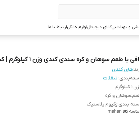
یشی و بهداشتی
کالای دیجیتال
لوازم خانگی
ارتباط با ما
فی با طعم سوهان و کره سندی کندی وزن 1 کیلوگرم | کد 1462
ند:
های کندی
ته‌بندی
:
تنقلات
زن
:
1 کیلوگرم
عم
:
سوهان و کره
سته بندی
:
وکیوم پلاستیک
اسه کالا
mahan