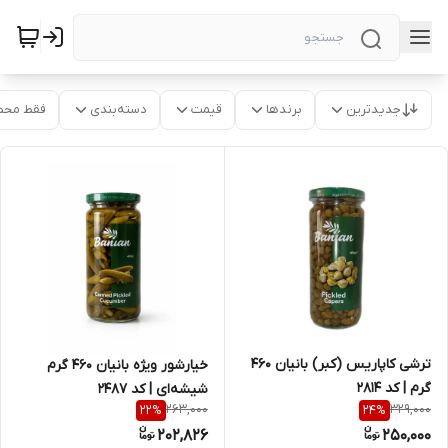
جدیدترین
برندها
قیمت
دسته‌بندی
فقط محص
ترشی کاپاریس (کبر) بانیان 460
خیارشور ویژه بانیان 460 گرم
گرم | کد 2814
شیشه‌ای | کد 2487
263,000
329,000
22
%
24
%
202,826
250,000