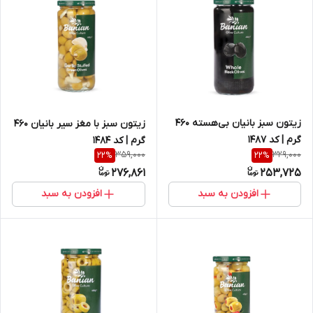
زیتون سبز بانیان بی‌هسته 460
زیتون سبز با مغز سیر بانیان 460
گرم | کد 1487
گرم | کد 1484
359,000
329,000
22
%
22
%
276,861
253,725
افزودن به سبد
افزودن به سبد