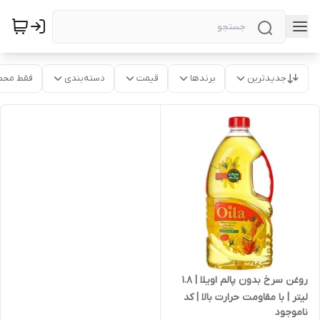
جدیدترین
برندها
قیمت
دسته‌بندی
فقط محص
روغن سرخ بدون پالم اویلا | 1.8
لیتر | با مقاومت حرارت بالا | کد
ناموجود
2656