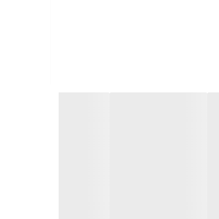
ز خوردن آن در دست‌های چرب می‌شود. با این حال، به دلیل
برای حفظ کیفیت حداکثری، پیشنهاد می‌شود روغن را در جای خشک، خنک و دور از نور مستقیم خورشید نگهداری کنید. طراحی بطری ۱.۸ لیتری اویلا به‌گونه‌ای است که به راحتی در دست جا
۹۰۰ گرمی) حدود ۱۰ تا ۱۵ درصد به‌صرفه‌تر تمام می‌شود. اگرچه قیمت روغن‌های بدون پالم به‌طور کلی کمی بالاتر از
اً قابل چشم‌پوشی است.
، این محصول اویلا در حال حاضر یکی از بهترین