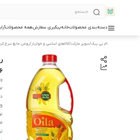
دسته‌بندی محصولات
خانه
پیگیری سفارش
همه محصولات
آرا
ام تی پیک
/
سوپر مارکت
/
کالاهای اساسی و خواربار
/
روغن مایع سرخ کرد
6
kg
بر
دس
و
ن
می
تر