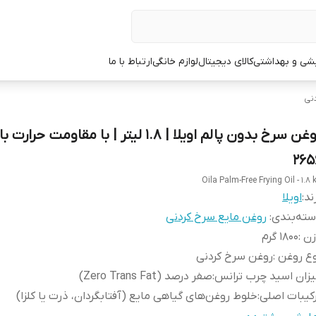
یشی و بهداشتی
کالای دیجیتال
لوازم خانگی
ارتباط با ما
نی
روغن سرخ بدون پالم اویلا | 1.8 لیتر | با مقاومت حرا
265
Oila Palm-Free Frying Oil - 1.8 
ند:
اویلا
ته‌بندی
:
روغن مایع سرخ کردنی
زن
:
1800 گرم
وع روغن
:
روغن سرخ کردنی
زان اسید چرب ترانس
:
صفر درصد (Zero Trans Fat)
کیبات اصلی
:
خلوط روغن‌های گیاهی مایع (آفتابگردان، ذرت یا کلزا)