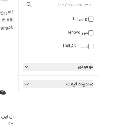
کامپیوت
اچ پی hp
 i5 7th
ناموجود
240GB SSD
لنوو lenovo
هایلان HAILAN
موجودی
محدوده قیمت
93