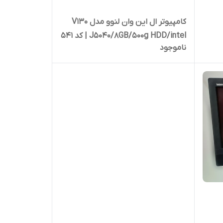
کامپیوتر ال این وان لنوو مدل V130
J5040/8GB/500g HDD/intel | کد 541
ناموجود