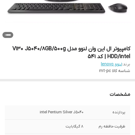
کامپیوتر ال این وان لنوو مدل V130 J5040/8GB/500g
HDD/intel | کد 541
برند:
لنوو lenovo
شناسه کالا
mt-pc
مشخصات
پردازنده
intel Pentium Silver J5040
ظرفیت حافظه رم
8 گیگابایت