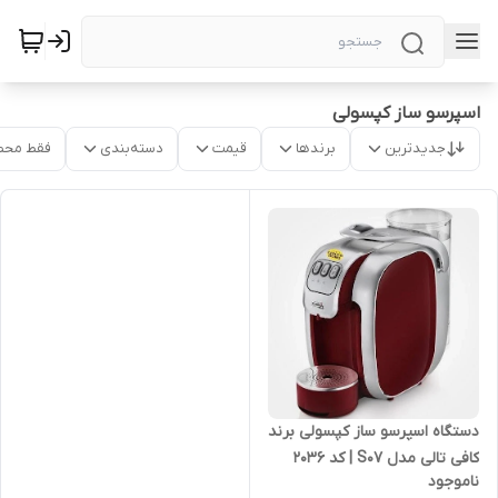
اسپرسو ساز کپسولی
جدیدترین
برندها
قیمت
دسته‌بندی
فقط محص
دستگاه اسپرسو ساز کپسولی برند
کافی تالی مدل S07 | کد 2036
ناموجود