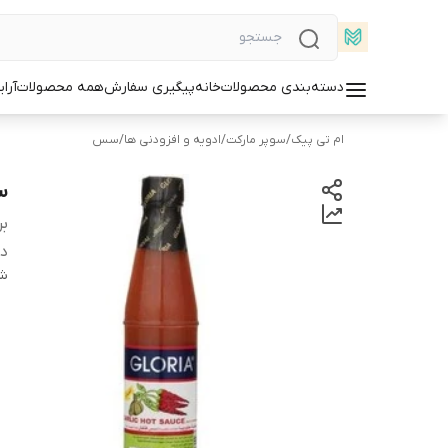
دسته‌بندی محصولات
خانه
پیگیری سفارش
همه محصولات
آرا
ام تی پیک
/
سوپر مارکت
/
ادویه و افزودنی ها
/
سس
سس
بر
دس
شن