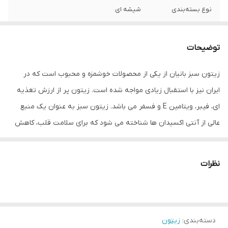
نوع بسته‌بندی
شیشه ای
توضیحات
زیتون سبز بانیان از یکی از محصولات خوشمزه و محبوب است که در
ایران نیز با استقبال زیادی مواجه شده است. زیتون پر از ارزش تغذیه
ای، فیبر، ویتامین E و فسفر می باشد. زیتون سبز به عنوان یک منبع
عالی از آنتی اکسیدان ها شناخته می شود که برای سلامت قلب، کاهش
التهاب و تقویت سیستم ایمنی بسیار مفید است.طعم بسیار خوب
زیتون سبز برای استفاده در سالاد ها، پیتزا، پاستا و حتی به عنوان طعم
نظرات
دهنده در غذاهای گوشتی و سبزیجات بسیار مناسب است. همچنین،
زیتون سبز می تواند برای ساندویچ ها، غذاهای خوراکی استفاده شود
دسته‌بندی
:
زیتون