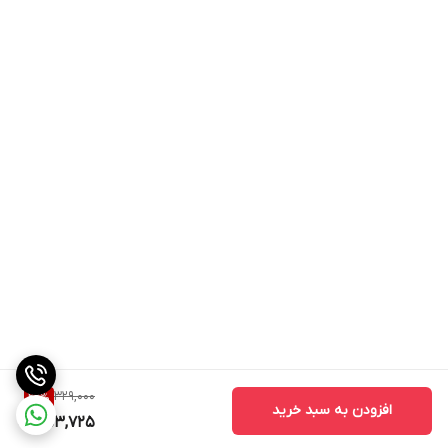
329,000
22
%
افزودن به سبد خرید
253,725