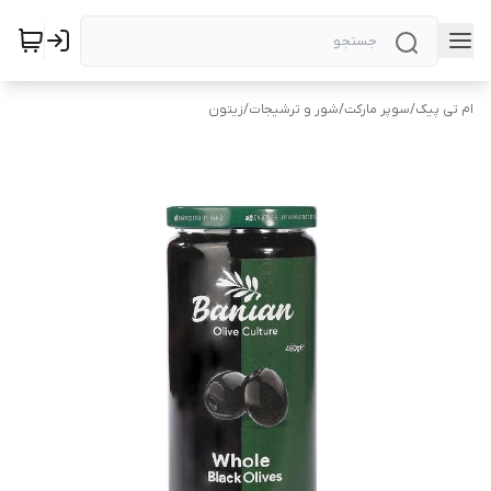
ام تی پیک
/
سوپر مارکت
/
شور و ترشیجات
/
زیتون