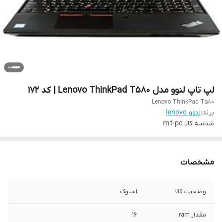
لپ تاپ لنوو مدل Lenovo ThinkPad T580 | کد 172
Lenovo ThinkPad T580
برند:
لنوو lenovo
شناسه کالا
mt-pc
مشخصات
وضعیت کالا
استوک
مقدار ram
16