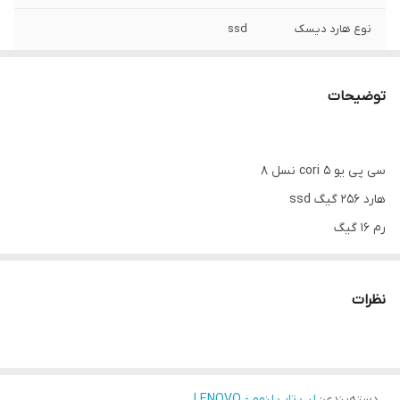
نوع هارد دیسک
ssd
ظرفیت هارد
256
توضیحات
اندازه صفحه
15.6
نمایش
سی پی یو cori 5 نسل 8
i5 8350u
CPU
هارد 256 گیگ ssd
رم 16 گیگ
بسیار تمیز و بدون خط و خش
سایز صفحه 15.6 اینچ
نظرات
دسته‌بندی
:
لپ تاپ لنوو - LENOVO