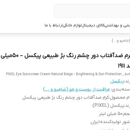
یشی و بهداشتی
کالای دیجیتال
لوازم خانگی
ارتباط با ما
امپو و ...)
کرم ضدآفتاب دور چشم رنگ بژ 
1911
PIXEL Eye Sunscreen Cream Natural Beige – Brightening & Sun Protection _ 50
ند:
پیکسل
ته‌بندی
:
مراقبت از پوست و مو (شامپو و ...)
ام محصول
:
کرم ضدآفتاب دور چشم رنگ بژ طبیعی پیکسل
ند
:
پیکسل (PIXEL)
جم
:
50 میلی لیتر
ور تولیدکننده
:
ایران