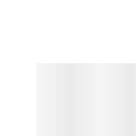
 و سبک بدهد،
کرم ضدآفتاب دور چشم پیکسل