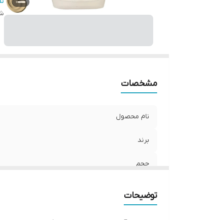
سا
ن
ر
شن
F
تر
نو
وی
نو
مشخصات
و
نام محصول
برند
حجم
کشور تولیدکننده
توضیحات
سازگار با نوع پوست