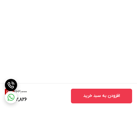
263,000
22
%
افزودن به سبد خرید
202,826