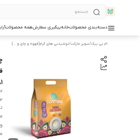
دسته‌بندی محصولات
خانه
پیگیری سفارش
همه محصولات
آرا
ام تی پیک
/
سوپر مارکت
/
نوشیدنی های گرم(قهوه و چای و ...)
ف
1
or
بر
دس
می
و
می