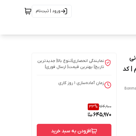
ورود | ثبت‌نام
وشیدنی
نمایندگی انحصاری|تنوع بالا| جدیدترین
تاریخ| بهترین قیمت| ارسال فوری|
| کد
زمان آماده‌سازی
1
روز کاری
Bonman
33
%
964,900
645,970
افزودن به سبد خرید