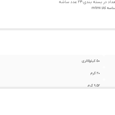
داد در بسته بندی
:
24 عدد ساشه
اسه کالا
mtm1
50 کیلوکالری
20 گرم
9.52 گرم
24 عدد ساشه