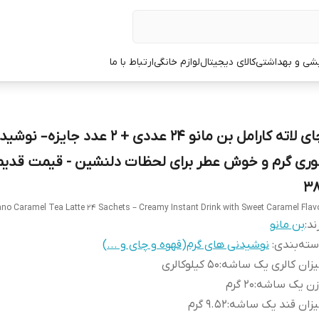
یشی و بهداشتی
کالای دیجیتال
لوازم خانگی
ارتباط با ما
چای لاته کارامل بن مانو 24 عددی + 2 عدد جایزه– ن
وری گرم و خوش عطر برای لحظات دلنشین - قیمت قدیم 
38
o Caramel Tea Latte 24 Sachets – Creamy Instant Drink with Sweet Caramel Flav
ند:
بن مانو
ته‌بندی
:
نوشیدنی های گرم(قهوه و چای و ...)
زان کالری یک ساشه
:
50 کیلوکالری
زن یک ساشه
:
20 گرم
زان قند یک ساشه
:
9.52 گرم