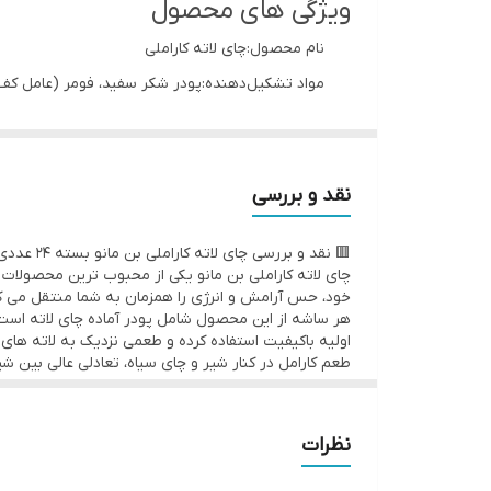
ویژگی های محصول
نام محصول:چای لاته کاراملی
مواد تشکیل‌دهنده:پودر شکر سفید، فومر (عامل کف
وزن یک ساشه:20 گرم
میزان انرژی هر ساشه:50 کیلوکالری
میزان قند یک ساشه:9/52 گرم
نقد و بررسی
میزان چربی یک ساشه:0.08 گرم
🟥 نقد و بررسی چای لاته کاراملی بن مانو بسته 24 عددی
میزان نمک یک ساشه:0 گرم
چای لاته کاراملی بن مانو یکی از محبوب ترین محصولات 
میزان اسیدهای چرب ترانس:0 گرم
خود، حس آرامش و انرژی را همزمان به شما منتقل می ک
هر ساشه از این محصول شامل پودر آماده چای لاته است که
تعداد در هر بسته‌بندی:24 عدد + به‌همراه 2 عدد ساشه هدیه
اولیه باکیفیت استفاده کرده و طعمی نزدیک به لاته های ح
رنگ‌ بسته‌بندی:زرد
مهمانان بسیار مناسب است.
وزن بسته‌بندی:600 گرم
🟩 مزایا
عطر و طعم طبیعی و شیرین کارامل
ابعاد بسته‌بندی:21*26*5 سانتی‌متر
نظرات
تهیه سریع و آسان تنها با آب داغ
نوع بسته‌بندی:ساشه 3 لایه فویل آلومینیومی
ترکیب متعادل چای، شیر و شکر