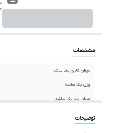
تع
شن
مشخصات
میزان کالری یک ساشه
وزن یک ساشه
میزان قند یک ساشه
تعداد در بسته بندی
توضیحات