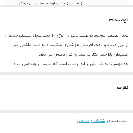
(لسیتین)، پودر دارچین، مغز بادام درختـی
رست شده، سـیب خشک، فرآورده های
کاکائویی، گلیسیرین خوراکی، آب.
توضیحات
کالری در یک وعده
۱۵۲.۵۱ کیلوکالری
عسل طبیعی موجود در غلات مانی بار انرژی زا است،عسل خستگی مفرط را
(30 گرم)
از بین میبرد و باعث افزایش هوشیاری میگردد و به علت داشتن انتی
قند در هر 30 گرم
۴.۷۹ گ
اکسیدان بالا خطر ابتلا به بیماری هارا کاهش می دهد.
جو دوسر یا یولاف، یکی از انواع غلات است که سرشاز از ویتامین ب و
پروتئین در هر 30
۳.۹۲ گ
گرم
بیوتین است و همچنین سرشار از بتاگلوکان است. همچنین جو دو سر بر
خلاف گندم و جو، فاقد گلوتن است
نظرات
و برای افراد حساس به گلوتن کاملا بی خطر است. .این روزها مصرف جو
دوسر به عنوان صبحانه ای سالم بسیار مرسوم است و یکی از صبحانه
های مورد علاقه ورزشکاران نیز میباشد
دسته‌بندی
:
شکلات و غلات بار
سیب مقدار زیادی فیبر، ویتامین C و آنتی‌اکسیدان‌های مختلف
دارد.سیب بر خلاف اینکه سرشار از قندهای میوه هاست اما شاخص