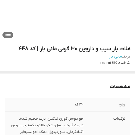
غلات بار سیب و دارچین 30 گرمی مانی بار | کد 448
برند:
مانی بار
شناسه کالا
mani1
مشخصات
وزن
30 گ
ترکیبات
جو دوسر، کورن فلکس، ذرت حجیم شده،
شربت گلوکز، عسل، شکر، مالتو دکسترین، روغن
آفتابگردان، سـوربیتول، نمک، امولسیفایر