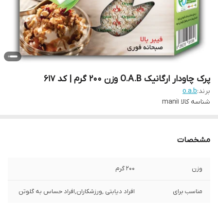
پرک چاودار ارگانیک O.A.B وزن 200 گرم | کد 617
برند:
o.a.b
شناسه کالا
mani1
مشخصات
وزن
200 گرم
مناسب برای
افراد دیابتی ,ورزشکاران,افراد حساس به گلوتن