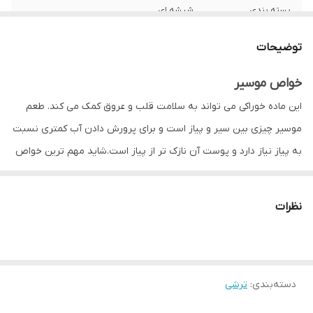
بسته بندی
شیشه ای
توضیحات
خواص موسیر
این ماده خوراکی می تواند به سلامت قلب و عروق کمک می کند. طعم
موسیر چیزی بین سیر و پیاز است و برای پرورش دادن آب کمتری نسبت
به پیاز نیاز دارد و پوست آن نازک تر از پیاز است.شاید مهم ترین خواص
این ماده خوراکی حضورآنتی اکسیدان ها فراوان درآن است.در موسیر ها
مانند سیر این آنتی اکسیدان ها در حالی آزاد می شوند که سطح سلولی
نظرات
موسیر دچار آسیب شود. این آسیب در اثر له کردن، برش یا خرد شدن
ایجاد می شود. با آزاد شدن این آنتی اکسیدان ها، یک ترکیب مؤثر
معروف به ‘آلیسین’ به وجود می آید. آلیسین یک ترکیب قدرتمند است
دسته‌بندی
:
ترشی
که می تواند خطر جهش سلول ها و سرطان را کاهش دهد.
تحقیقات ثابت کرده است که مصرف موسیر خطر ابتلا به
سرطان معده
،