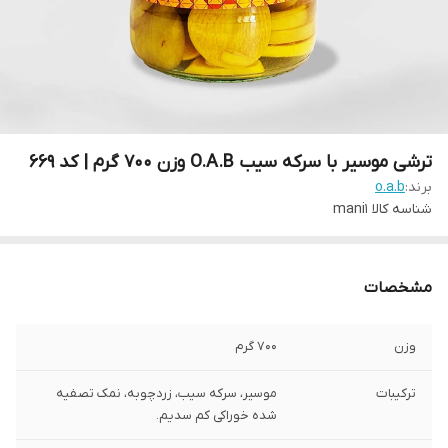
ترشی موسیر با سرکه سیب O.A.B وزن 700 گرم | کد 669
برند:
o.a.b
شناسه کالا
mani1
مشخصات
وزن
700 گرم
ترکیبات
موسیر، سرکه سیب، زردچوبه، نمک تصفیه
شده خوراکی کم سدیم.