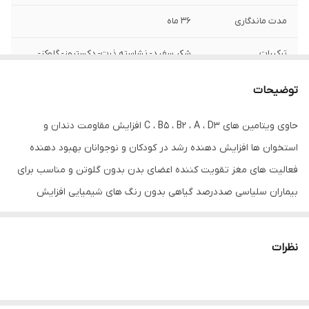
مدت ماندگاری
36 ماه
ترکیبات
شکر سفید- نشاسته ذرت- دکستروز- گلوکز-
رنگ مجاز خوراکی- طعم دهنده مجاز خوراکی
شکلات - ویتامین های(D3-A-B2-B5-C) و آب
توضیحات
شرایط نگهداری
در جای خشک و خنک نگهداری شود
حاوی ویتامین های C ، B5 ، B2 ، A ، D3 افزایش مقاومت دندان و
استخوان ها افزایش دهنده رشد در کودکان و نوجوانان بهبود دهنده
شماره پروانه
56/28947
بهداشت
فعالیت های مغز تقویت کننده اعضای بدن بدون گلوتن و مناسب برای
بیماران سلیاسی صددرصد گیاهی بدون رنگ های شیمیایی افزایش
دهنده انرژی نی شیر مولتی ویتامین کیکس kix با استفاده از تکنولوژی
کشور ژاپن می تواند کمک شایانی به تقویت اعضای بدن کرده و علاوه بر
نظرات
آن به فرایند رشد کودکان و نوجوانان نیز یاری رساند. این محصول
مناسب تمام گروه های سنی بوده و همچنین به علت اینکه فاقد گلوتن
است برای بیماران سلیاسی نیز مناسب می باشد.